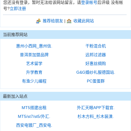
您还没有登录，暂时无法给该网站留言，请
登录帐号
后评级 没有帐
号?
立即注册
推荐给朋友
|
收藏此网站
当前推荐网站
惠州小西网_惠州信.
干粉混合机
普洱茶加盟品牌
远邦过滤器
艺术留学
好惠丝绸购
升学教育
G&G婚纱礼服德国站.
有渔少儿编程
PC蛋蛋群
最新加入站点
MT5搭建出租
外汇天眼APP下载官.
MT5/st7/st5/外汇.
杉木方料_杉木装潢.
西安电镀厂_西安电.