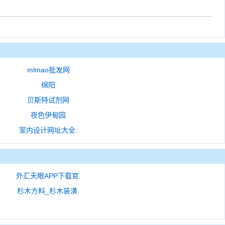
mlmao批发网
绵阳
贝斯特试剂网
夜色伊甸园
室内设计网址大全.
外汇天眼APP下载官.
杉木方料_杉木装潢.