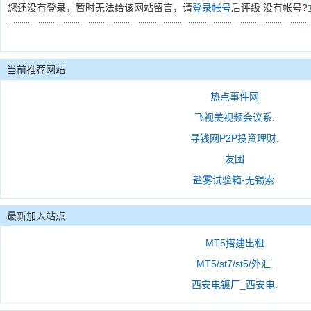
您还没有登录，暂时无法给该网站留言，请
登录帐号
后评级 没有帐号?
当前推荐网站
热点事件网
飞视美视频会议系.
寻钱网P2P投资理财.
友团
盐雾试验箱-无锡索.
最新加入站点
MT5搭建出租
MT5/st7/st5/外汇.
西安电镀厂_西安电.