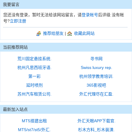
我要留言
您还没有登录，暂时无法给该网站留言，请
登录帐号
后评级 没有帐
号?
立即注册
推荐给朋友
|
收藏此网站
当前推荐网站
荒川固定悬挂系统.
寻书网
杭州凡思西班牙语.
Swiss luxury rep.
第一彩
杭州领学教育培训.
延时喷剂
365影视吧
苏州汽车租赁公司.
外汇代理尽在汇盈.
最新加入站点
MT5搭建出租
外汇天眼APP下载官.
MT5/st7/st5/外汇.
杉木方料_杉木装潢.