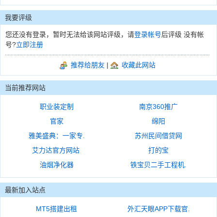
我要评级
您还没有登录，暂时无法给该网站评级，请
登录帐号
后评级 没有帐
号?
立即注册
推荐给朋友
|
收藏此网站
当前推荐网站
职业装定制
南京360推广
官家
绵阳
雅美盛典：一家专.
苏州民间借贷网
艾力达官方网站
打的宝
油烟净化器
铁宝贝二手工程机.
最新加入站点
MT5搭建出租
外汇天眼APP下载官.