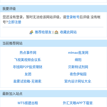
我要评级
您还没有登录，暂时无法给该网站评级，请
登录帐号
后评级 没有帐
号?
立即注册
推荐给朋友
|
收藏此网站
当前推荐网站
热点事件网
mlmao批发网
飞视美视频会议系.
绵阳
寻钱网P2P投资理财.
贝斯特试剂网
友团
夜色伊甸园
盐雾试验箱-无锡索.
室内设计网址大全.
最新加入站点
MT5搭建出租
外汇天眼APP下载官.