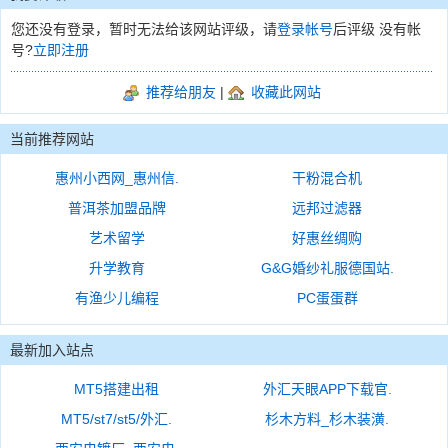
您还没有登录，暂时无法给该网站评级，请
登录帐号
后评级 没有帐
号?
立即注册
推荐给朋友
|
收藏此网站
当前推荐网站
惠州小西网_惠州信.
干粉混合机
普洱茶加盟品牌
远邦过滤器
艺术留学
好惠丝绸购
升学教育
G&G婚纱礼服德国站.
有渔少儿编程
PC蛋蛋群
最新加入站点
MT5搭建出租
外汇天眼APP下载官.
MT5/st7/st5/外汇.
杉木方料_杉木装潢.