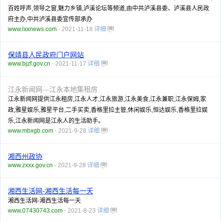
百姓呼声,领导之窗,魅力乡镇,泸溪论坛等频道,由中共泸溪县委、泸溪县人民政
府主办,中共泸溪县委宣传部承办
www.lxxnews.com
- 2021-11-18
详细
保靖县人民政府门户网站
www.bjzf.gov.cn
- 2021-11-17
详细
江永新闻网—江永本地集租房
江永新闻网提供江永租房,江永人才,江永旅游,江永美食,江永兼职,江永保姆,家
政,雅星娱乐,雅星平台,二手买卖,香格里拉主管,休闲娱乐,恒达娱乐,香格里拉娱
乐,江永新闻网是江永人的生活助手。
www.mbxgb.com
- 2021-9-28
详细
湘西州政协
www.zxxx.gov.cn
- 2021-9-28
详细
湘西生活网-湘西生活每一天
湘西生活网-湘西生活每一天
www.07430743.com
- 2021-8-23
详细