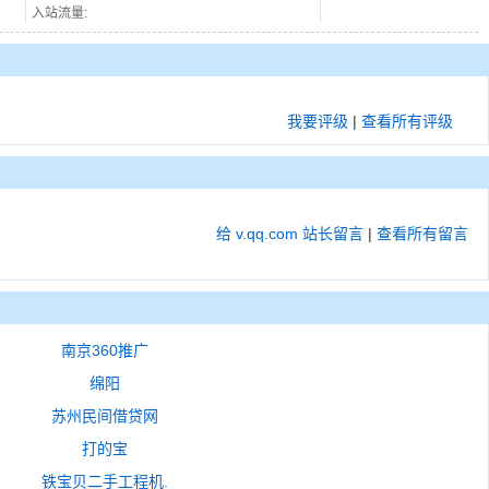
入站流量:
我要评级
|
查看所有评级
给 v.qq.com 站长留言
|
查看所有留言
南京360推广
绵阳
苏州民间借贷网
打的宝
铁宝贝二手工程机.