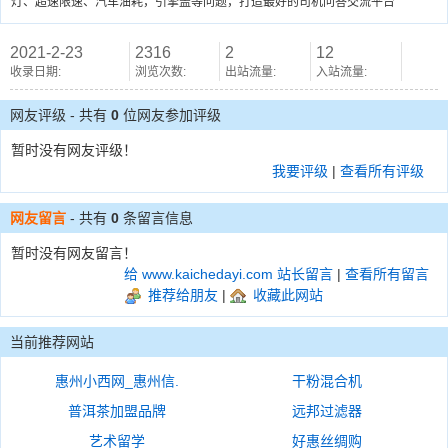
灯、超速限速、汽车油耗，引擎盖等问题，打造最好的司机问答交流平台
2021-2-23
2316
2
12
收录日期:
浏览次数:
出站流量:
入站流量:
网友评级 - 共有
0
位网友参加评级
暂时没有网友评级！
我要评级
|
查看所有评级
网友留言
- 共有
0
条留言信息
暂时没有网友留言！
给 www.kaichedayi.com 站长留言
|
查看所有留言
推荐给朋友
|
收藏此网站
当前推荐网站
惠州小西网_惠州信.
干粉混合机
普洱茶加盟品牌
远邦过滤器
艺术留学
好惠丝绸购