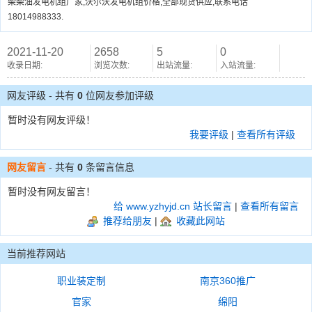
柴柴油发电机组厂家,沃尔沃发电机组价格,全部现货供应,联系电话
18014988333.
2021-11-20
2658
5
0
收录日期:
浏览次数:
出站流量:
入站流量:
网友评级 - 共有
0
位网友参加评级
暂时没有网友评级！
我要评级
|
查看所有评级
网友留言
- 共有
0
条留言信息
暂时没有网友留言！
给 www.yzhyjd.cn 站长留言
|
查看所有留言
推荐给朋友
|
收藏此网站
当前推荐网站
职业装定制
南京360推广
官家
绵阳