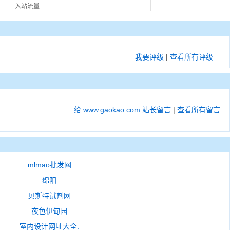
入站流量:
我要评级
|
查看所有评级
给 www.gaokao.com 站长留言
|
查看所有留言
mlmao批发网
绵阳
贝斯特试剂网
夜色伊甸园
室内设计网址大全.