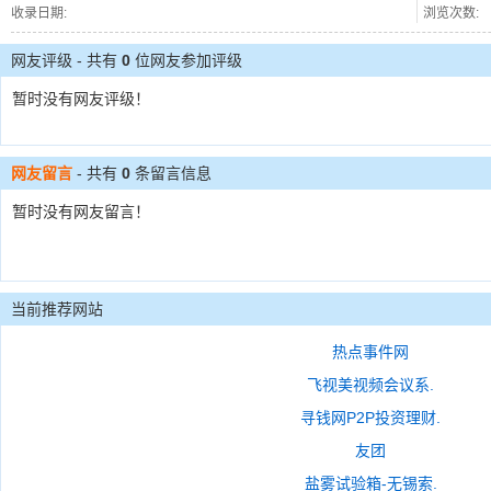
收录日期:
浏览次数:
网友评级 - 共有
0
位网友参加评级
暂时没有网友评级！
网友留言
- 共有
0
条留言信息
暂时没有网友留言！
当前推荐网站
热点事件网
飞视美视频会议系.
寻钱网P2P投资理财.
友团
盐雾试验箱-无锡索.