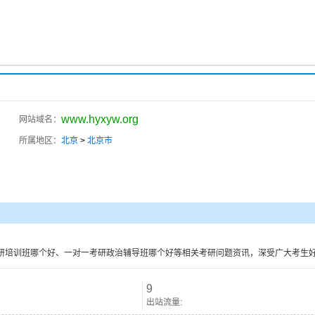
www.hyxyw.org
网站域名：
所属地区：
北京
>
北京市
研培训班哪个好、一对一考研政治辅导班哪个好等相关考研问题资讯，深受广大考生
9
出站流量: