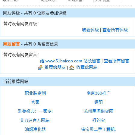
收录日期:
浏览次数:
出站流量:
入站流量:
网友评级 - 共有
0
位网友参加评级
暂时没有网友评级！
我要评级
|
查看所有评级
网友留言
- 共有
0
条留言信息
暂时没有网友留言！
给 www.51halcon.com 站长留言
|
查看所有留言
推荐给朋友
|
收藏此网站
当前推荐网站
职业装定制
南京360推广
官家
绵阳
雅美盛典：一家专.
苏州民间借贷网
艾力达官方网站
打的宝
油烟净化器
铁宝贝二手工程机.