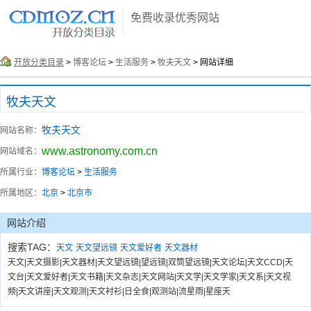
免费收录优秀网站
开放分类目录
>
博客论坛
>
生活服务
>
牧夫天文
> 网站详细
牧夫天文
牧夫天文
网站名称：
www.astronomy.com.cn
网站域名：
所属行业：
博客论坛
>
生活服务
所属地区：
北京
>
北京市
网站介绍
搜索TAG：
天文
天文望远镜
天文爱好者
天文器材
天文|天文摄影|天文器材|天文望远镜|望远镜|双筒望远镜|天文论坛|天文CCD|天
文台|天文爱好者|天文书籍|天文杂志|天文网站|天文学|天文学家|天文系|天文视
频|天文讲座|天文观测|天文衬衫|日全食|观测站|流星雨|星座天