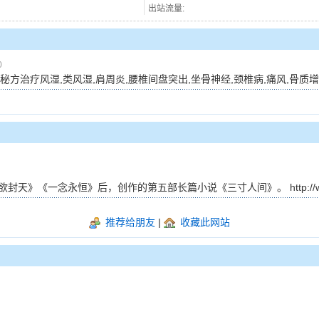
出站流量:
0
以张氏祖传秘方治疗风湿,类风湿,肩周炎,腰椎间盘突出,坐骨神经,颈椎病,痛风,骨
念永恒》后，创作的第五部长篇小说《三寸人间》。 http://www.ken
推荐给朋友
|
收藏此网站