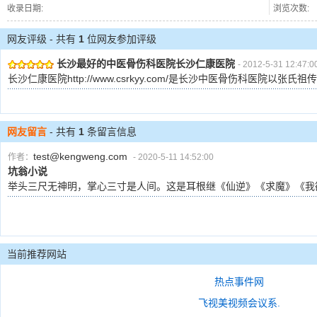
收录日期:
浏览次数:
网友评级 - 共有
1
位网友参加评级
长沙最好的中医骨伤科医院长沙仁康医院
- 2012-5-31 12:47:0
长沙仁康医院http://www.csrkyy.com/是长沙中医骨伤科医院
网友留言
- 共有
1
条留言信息
test@kengweng.com
作者：
- 2020-5-11 14:52:00
坑翁小说
举头三尺无神明，掌心三寸是人间。这是耳根继《仙逆》《求魔》《我欲封天》《一
当前推荐网站
热点事件网
飞视美视频会议系.