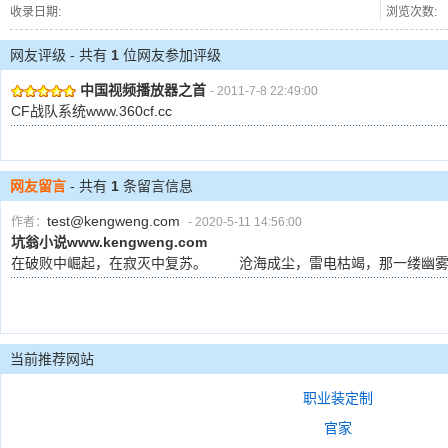
收录日期:
浏览次数:
网友评级 - 共有
1
位网友参加评级
中国视频播放器之首
- 2011-7-8 22:49:00
CF战队系统www.360cf.cc
网友留言
- 共有
1
条留言信息
test@kengweng.com
作者：
- 2020-5-11 14:56:00
坑翁小说www.kengweng.com
在破败中崛起，在寂灭中复苏。 沧海成尘，雷电枯竭，那一缕幽雾又一次临近大
当前推荐网站
职业装定制
官家