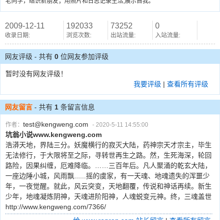
老同学，结识新朋友；用照片和日志记录生活,展示自我。
2009-12-11
192033
73252
0
收录日期:
浏览次数:
出站流量:
入站流量:
网友评级 - 共有
0
位网友参加评级
暂时没有网友评级！
我要评级
|
查看所有评级
网友留言
- 共有
1
条留言信息
test@kengweng.com
作者：
- 2020-5-11 14:55:00
坑翁小说www.kengweng.com
浩漭天地，界陆三分。妖魔横行的寂灭大陆，药神宗天才宗主，毕生
无法修行，于大限将至之际，寻转世再生之路。然，生死海深，轮回
路险，因果纠缠，厄难降临。……三百年后。凡人聚涌的乾玄大陆，
一座边陲小城，风雨飘......摇的虞家，有一天魂、地魂遗失的浑噩少
年，一夜觉醒。就此，风云突变，天地翻覆，传说和神话再续。新生
少年，地魂凝炼阴神，天魂进阶阳神，人魂蜕变元神。终，三魂盖世
http://www.kengweng.com/7366/