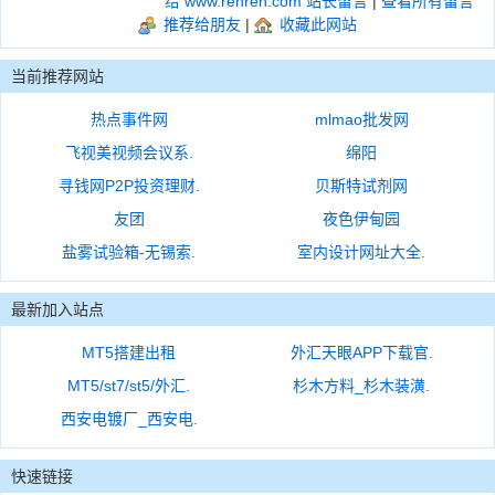
给 www.renren.com 站长留言
|
查看所有留言
推荐给朋友
|
收藏此网站
当前推荐网站
热点事件网
mlmao批发网
飞视美视频会议系.
绵阳
寻钱网P2P投资理财.
贝斯特试剂网
友团
夜色伊甸园
盐雾试验箱-无锡索.
室内设计网址大全.
最新加入站点
MT5搭建出租
外汇天眼APP下载官.
MT5/st7/st5/外汇.
杉木方料_杉木装潢.
西安电镀厂_西安电.
快速链接