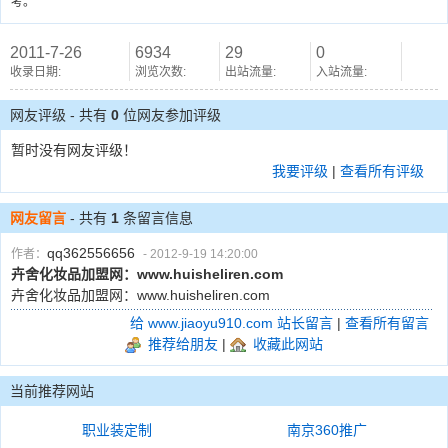
考。
2011-7-26
6934
29
0
收录日期:
浏览次数:
出站流量:
入站流量:
网友评级 - 共有
0
位网友参加评级
暂时没有网友评级！
我要评级
|
查看所有评级
网友留言
- 共有
1
条留言信息
qq362556656
作者：
- 2012-9-19 14:20:00
卉舍化妆品加盟网：www.huisheliren.com
卉舍化妆品加盟网：www.huisheliren.com
给 www.jiaoyu910.com 站长留言
|
查看所有留言
推荐给朋友
|
收藏此网站
当前推荐网站
职业装定制
南京360推广