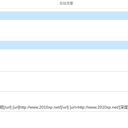
出站流量:
[/url] [url]http://www.2010xp.net/[/url] [url=http://www.2010xp.net/]深