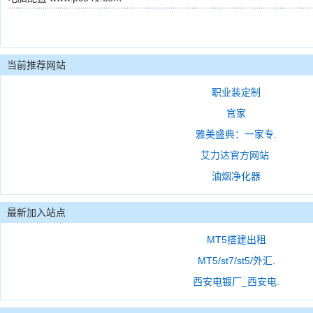
当前推荐网站
职业装定制
官家
雅美盛典：一家专.
艾力达官方网站
油烟净化器
最新加入站点
MT5搭建出租
MT5/st7/st5/外汇.
西安电镀厂_西安电.