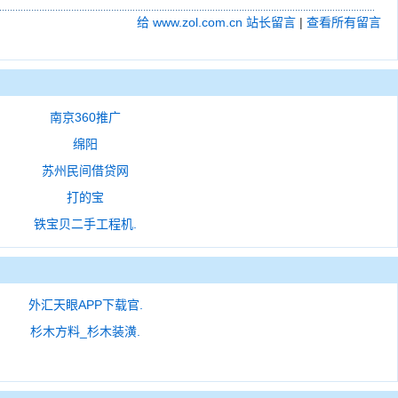
给 www.zol.com.cn 站长留言
|
查看所有留言
南京360推广
绵阳
苏州民间借贷网
打的宝
铁宝贝二手工程机.
外汇天眼APP下载官.
杉木方料_杉木装潢.