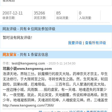
投资规划
2007-12-11
35266
85
0
收录日期:
浏览次数:
出站流量:
入站流量:
网友评级 - 共有
0
位网友参加评级
暂时没有网友评级！
我要评级
|
查看所有评级
网友留言
- 共有
1
条留言信息
test@kengweng.com
作者：
- 2020-5-11 14:54:00
坑翁小说www.kengweng.com
浩漭天地，界陆三分。妖魔横行的寂灭大陆，药神宗天才宗主，毕生
无法修行，于大限将至之际，寻转世再生之路。然，生死海深，轮回
路险，因果纠缠，厄难降临。……三百年后。凡人聚涌的乾玄大陆，
一座边陲小城，风雨飘......摇的虞家，有一天魂、地魂遗失的浑噩少
年，一夜觉醒。就此，风云突变，天地翻覆，传说和神话再续。新生
少年，地魂凝炼阴神，天魂进阶阳神，人魂蜕变元神。终，三魂盖世
http://www.kengweng.com/7366/