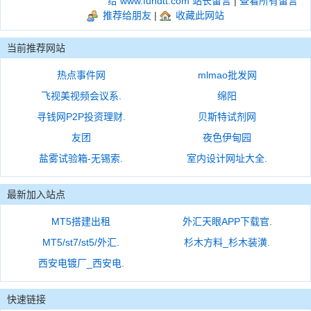
给 www.fundtt.com 站长留言
|
查看所有留言
推荐给朋友
|
收藏此网站
当前推荐网站
热点事件网
mlmao批发网
飞视美视频会议系.
绵阳
寻钱网P2P投资理财.
贝斯特试剂网
友团
夜色伊甸园
盐雾试验箱-无锡索.
室内设计网址大全.
最新加入站点
MT5搭建出租
外汇天眼APP下载官.
MT5/st7/st5/外汇.
杉木方料_杉木装潢.
西安电镀厂_西安电.
快速链接