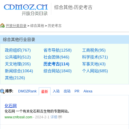
综合其他-历史考古
开放分类目录
>
综合其他
>
历史考古
综合其他行业目录
政府组织(767)
省市导航(1258)
工商税务(95)
公共福利(512)
社会团体(946)
科学技术(571)
天文地理(205)
历史考古(114)
军事天地(43)
新闻综合(1064)
综合网站(1840)
个人网站(685)
其他(2126)
排序:
DMOZRank
入站
出站
PR
Alexa
最新
化石网
化石网 一个有关化石和古生物的专题网站。
www.cnfossil.com
- 2024-2-1
详细