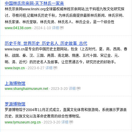
中国林氏宗亲网-天下林氏一家亲
林氏宗亲网www.linshi.org全球最权威林姓宗亲网站,比干妈祖九牧文化研究探
讨，寻根问祖,记载林氏历史千秋，为林氏后裔提供最新林氏新闻、林氏宗祠、
林氏家谱、林氏堂联、林氏先贤、林氏名人、林氏企业，是一个综合性
www.04138.com
- 2024-1-10
详细
历史千年_世界历史_历史名人_历史故事_古代
www.lsqn.cn是专业的中国历史主题网站，包含（上古时代、夏、商、西周、春
秋、战国、秦、汉、三国、两晋、南北朝、隋唐、五代十国、宋辽金、元、
明、清、近代）的历史名人及故事。让您贯通古今，研究历史的好助手。
www.lsqn.cn
- 2023-6-27
详细
上海博物馆
www.shanghaimuseum.net
- 2023-3-20
详细
罗源博物馆
罗源博物馆于2004年11月正式成立，直属文化体育和旅游局，系统展示罗源县
历史、民族文化以及革命史教育的综合性博物馆。
www.lymuseum.org.cn
- 2023-3-20
详细