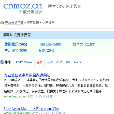
博客论坛-休闲娱乐
开放分类目录
>
博客论坛
>
休闲娱乐
博客论坛行业目录
休闲娱乐(565)
电脑网络(586)
教育文化(183)
生活服务(636)
其他(284)
排序:
DMOZRank
入站
出站
PR
Alexa
最新
专业诚信老字号周易改运网站
2003年成立，口碑非常好的老字号周易算命网站，专业六爻风水研究，在线周
易免费预测，六爻同盟论坛，图阿鲁，神奇民间六爻，专业起名改名验名，易
经解梦，风水改运，佛学放生。提供关于命理和未来预测改运方面的服务
www.6yao.com
- 2024-5-25
详细
User Agent Man — A Blog about Clie
www.useragentman.com
- 2024-1-12
详细