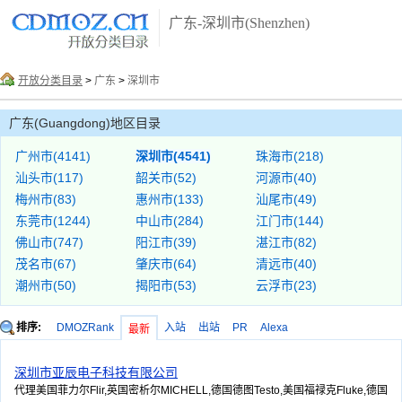
广东-深圳市(Shenzhen)
开放分类目录
>
广东
>
深圳市
广东(Guangdong)地区目录
广州市(4141)
深圳市(4541)
珠海市(218)
汕头市(117)
韶关市(52)
河源市(40)
梅州市(83)
惠州市(133)
汕尾市(49)
东莞市(1244)
中山市(284)
江门市(144)
佛山市(747)
阳江市(39)
湛江市(82)
茂名市(67)
肇庆市(64)
清远市(40)
潮州市(50)
揭阳市(53)
云浮市(23)
排序:
DMOZRank
入站
出站
PR
Alexa
最新
深圳市亚辰电子科技有限公司
代理美国菲力尔Flir,英国密析尔MICHELL,德国德图Testo,美国福禄克Fluke,德国