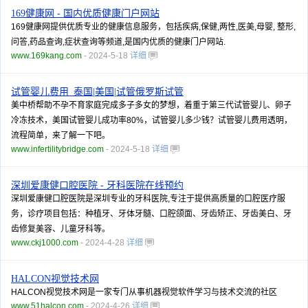
169健康网 - 国内优质健康门户网站
169健康网提供优质专业的健康信息服务，包括疾病,保健,两性,医美,母婴, 整形,
问答,药品查询,症状查询等频道,是国内优质的健康门户网站.
www.169kang.com
- 2024-5-18
详细
试管婴儿费用_泰国|美国|试管俄罗斯试管
美中桥帮助不孕不育家庭完成多子多女的梦想，着重于第三代试管婴儿、卵子
冷冻技术，美国试管婴儿成功率80%，试管婴儿多少钱？试管婴儿费用透明，
流程简单，来了解一下吧。
www.infertilitybridge.com
- 2024-5-18
详细
深圳爱康健口腔医院 - 牙科医院在线预约
深圳爱康健口腔医院是深圳专业的牙科医院,专注于提供高质量的口腔医疗服
务，诊疗项目包括：种植牙、牙体牙髓、口腔颌面、牙齿矫正、牙齿美白、牙
齿修复美容、儿童牙科等。
www.ckj1000.com
- 2024-4-28
详细
HALCON视觉技术网
HALCON视觉技术网是一家专门从事机器视觉软件学习与技术交流的社区
www.51halcon.com
- 2024-4-26
详细