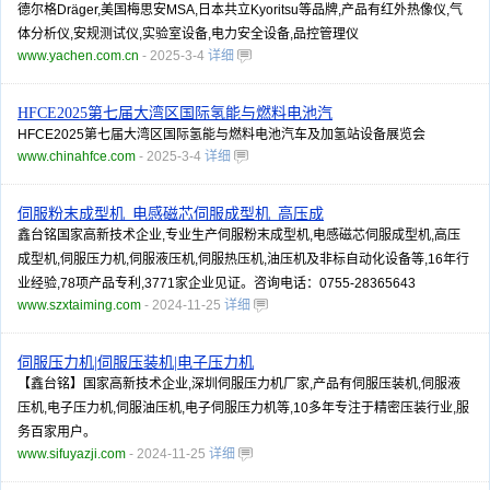
德尔格Dräger,美国梅思安MSA,日本共立Kyoritsu等品牌,产品有红外热像仪,气
体分析仪,安规测试仪,实验室设备,电力安全设备,品控管理仪
www.yachen.com.cn
- 2025-3-4
详细
HFCE2025第七届大湾区国际氢能与燃料电池汽
HFCE2025第七届大湾区国际氢能与燃料电池汽车及加氢站设备展览会
www.chinahfce.com
- 2025-3-4
详细
伺服粉末成型机_电感磁芯伺服成型机_高压成
鑫台铭国家高新技术企业,专业生产伺服粉末成型机,电感磁芯伺服成型机,高压
成型机,伺服压力机,伺服液压机,伺服热压机,油压机及非标自动化设备等,16年行
业经验,78项产品专利,3771家企业见证。咨询电话：0755-28365643
www.szxtaiming.com
- 2024-11-25
详细
伺服压力机|伺服压装机|电子压力机
【鑫台铭】国家高新技术企业,深圳伺服压力机厂家,产品有伺服压装机,伺服液
压机,电子压力机,伺服油压机,电子伺服压力机等,10多年专注于精密压装行业,服
务百家用户。
www.sifuyazji.com
- 2024-11-25
详细