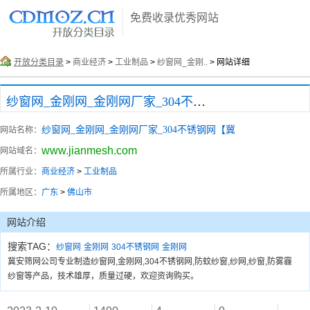
免费收录优秀网站
开放分类目录
>
商业经济
>
工业制品
>
纱窗网_金刚..
> 网站详细
纱窗网_金刚网_金刚网厂家_304不锈钢网【冀
纱窗网_金刚网_金刚网厂家_304不锈钢网【冀
网站名称：
www.jianmesh.com
网站域名：
所属行业：
商业经济
>
工业制品
所属地区：
广东
>
佛山市
网站介绍
搜索TAG：
纱窗网
金刚网
304不锈钢网
金刚网
冀安筛网公司专业制造纱窗网,金刚网,304不锈钢网,防蚊纱窗,纱网,纱窗,防雾霾
纱窗等产品，技术雄厚，质量过硬，欢迎资询购买。