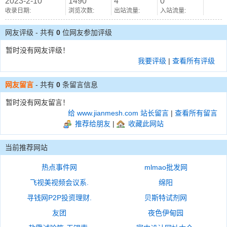
2023-2-10
1490
4
0
收录日期:
浏览次数:
出站流量:
入站流量:
网友评级 - 共有
0
位网友参加评级
暂时没有网友评级！
我要评级
|
查看所有评级
网友留言
- 共有
0
条留言信息
暂时没有网友留言！
给 www.jianmesh.com 站长留言
|
查看所有留言
推荐给朋友
|
收藏此网站
当前推荐网站
热点事件网
mlmao批发网
飞视美视频会议系.
绵阳
寻钱网P2P投资理财.
贝斯特试剂网
友团
夜色伊甸园