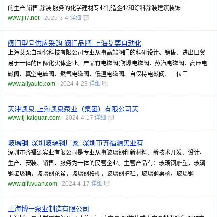
的生产,销售,涂装,服务的化学建材专业制造企业和涂料涂装建筑装饰
www.jll7.net
- 2025-3-4
详细
阀门型号供应采购-阀门品牌-上海艾栗自动化
上海艾栗自动化科技有限公司专业从事高端阀门的科研设计、销售、进出口贸
易于一体的国际化实体企业。产品有电磁阀(防爆电磁阀、蒸汽电磁阀、高压电
磁阀、真空电磁阀、燃气电磁阀、低温电磁阀、自保持电磁阀、二位三
www.ailyauto.com
- 2024-4-23
详细
天津凯泉,上海凯泉泵业（集团）有限公司天
www.tj-kaiquan.com
- 2024-4-17
详细
玻璃钢_深圳玻璃钢厂家_深圳市齐福源实业有
深圳市齐福源实业有限公司是专业从事玻璃钢和新材料、新技术开发、设计、
生产、安装、销售、服务为一体的民营企业。主营产品有：玻璃钢雕塑，玻璃
钢垃圾桶，玻璃钢花盆，玻璃钢格栅，玻璃钢护栏，玻璃钢桌椅，玻璃钢
www.qifuyuan.com
- 2024-4-17
详细
上海博一泵业制造有限公司