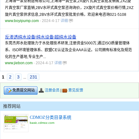
上海博一泵业制造有限公司,上海博一真空泵,2X旋片式真空泵批发销售,2XZ旋
片真空泵厂家直销,2BV水环式真空泵咨询询价，2X旋片式真空泵价格行情,2XZ
旋片真空泵供求信息,2BV水环式真空泵批发价格，欢迎来电咨询021-5108
www.boyipump.com
- 2024-4-17
详细
反渗透纯水设备|纯水设备|超纯水设备
东莞杰邦水处理致力于水处理技术研发,注册资金5000万,通过ISO质量管理体
系、ISO环境管理体系、欧盟CE认证及企业AAA认证。公司拥有标准化及规范
化的生产基地,专业生产...
www.jiebon.com
- 2024-4-17
详细
1
2
3
231
...
注册会员
|
意见反馈
免费提交网站
推荐网站
CDMOZ分类目录系统
basic.cdmoz.com