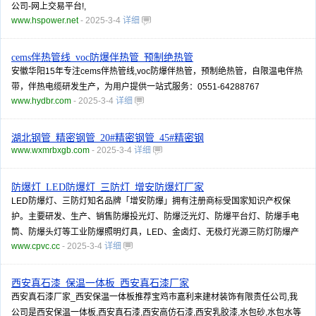
公司-网上交易平台!,
www.hspower.net
- 2025-3-4
详细
cems伴热管线_voc防爆伴热管_预制绝热管
安徽华阳15年专注cems伴热管线,voc防爆伴热管，预制绝热管，自限温电伴热
带，伴热电缆研发生产，为用户提供一站式服务：0551-64288767
www.hydbr.com
- 2025-3-4
详细
湖北钢管_精密钢管_20#精密钢管_45#精密钢
www.wxmrbxgb.com
- 2025-3-4
详细
防爆灯_LED防爆灯_三防灯_增安防爆灯厂家
LED防爆灯、三防灯知名品牌「增安防爆」拥有注册商标受国家知识产权保
护。主要研发、生产、销售防爆投光灯、防爆泛光灯、防爆平台灯、防爆手电
筒、防爆头灯等工业防爆照明灯具，LED、金卤灯、无极灯光源三防灯防爆产
www.cpvc.cc
- 2025-3-4
详细
西安真石漆_保温一体板_西安真石漆厂家
西安真石漆厂家_西安保温一体板推荐宝鸡市嘉利来建材装饰有限责任公司,我
公司是西安保温一体板,西安真石漆,西安高仿石漆,西安乳胶漆,水包砂,水包水等