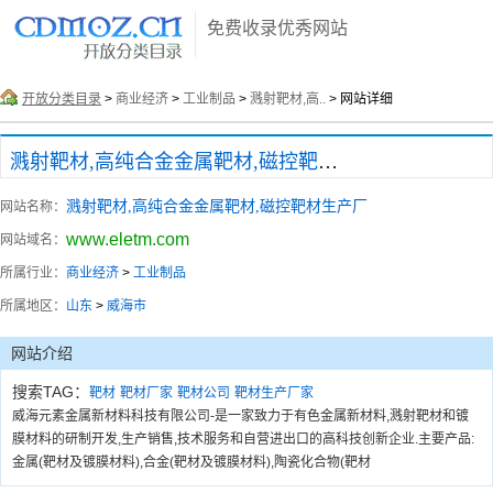
免费收录优秀网站
开放分类目录
>
商业经济
>
工业制品
>
溅射靶材,高..
> 网站详细
溅射靶材,高纯合金金属靶材,磁控靶材生产厂
溅射靶材,高纯合金金属靶材,磁控靶材生产厂
网站名称：
www.eletm.com
网站域名：
所属行业：
商业经济
>
工业制品
所属地区：
山东
>
威海市
网站介绍
搜索TAG：
靶材
靶材厂家
靶材公司
靶材生产厂家
威海元素金属新材料科技有限公司-是一家致力于有色金属新材料,溅射靶材和镀
膜材料的研制开发,生产销售,技术服务和自营进出口的高科技创新企业.主要产品:
金属(靶材及镀膜材料),合金(靶材及镀膜材料),陶瓷化合物(靶材