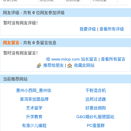
收录日期:
浏览次数:
出站流量:
入站流量:
网友评级 - 共有
0
位网友参加评级
暂时没有网友评级！
我要评级
|
查看所有评级
网友留言
- 共有
0
条留言信息
暂时没有网友留言！
给 www.miicp.com 站长留言
|
查看所有留言
推荐给朋友
|
收藏此网站
当前推荐网站
惠州小西网_惠州信.
干粉混合机
普洱茶加盟品牌
远邦过滤器
艺术留学
好惠丝绸购
升学教育
G&G婚纱礼服德国站.
有渔少儿编程
PC蛋蛋群