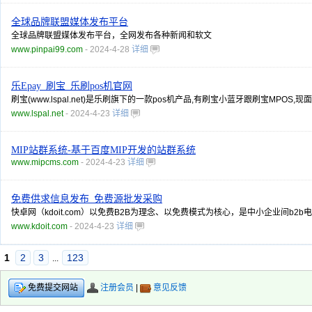
全球品牌联盟媒体发布平台
全球品牌联盟媒体发布平台，全网发布各种新闻和软文
www.pinpai99.com
- 2024-4-28
详细
乐Epay_刷宝_乐刷pos机官网
刷宝(www.lspal.net)是乐刷旗下的一款pos机产品,有刷宝小蓝牙跟刷宝MPOS,现
www.lspal.net
- 2024-4-23
详细
MIP站群系统-基于百度MIP开发的站群系统
www.mipcms.com
- 2024-4-23
详细
免费供求信息发布_免费源批发采购
快卓网（kdoit.com）以免费B2B为理念、以免费模式为核心，是中小企业
www.kdoit.com
- 2024-4-23
详细
1
2
3
123
...
注册会员
|
意见反馈
免费提交网站