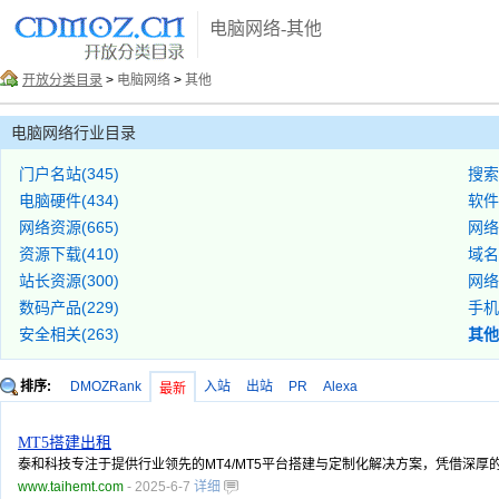
电脑网络-其他
开放分类目录
>
电脑网络
>
其他
电脑网络行业目录
门户名站(345)
搜索
电脑硬件(434)
软件
网络资源(665)
网络
资源下载(410)
域名
站长资源(300)
网络
数码产品(229)
手机
安全相关(263)
其他(
排序:
DMOZRank
入站
出站
PR
Alexa
最新
MT5搭建出租
泰和科技专注于提供行业领先的MT4/MT5平台搭建与定制化解决方案，凭借
www.taihemt.com
- 2025-6-7
详细