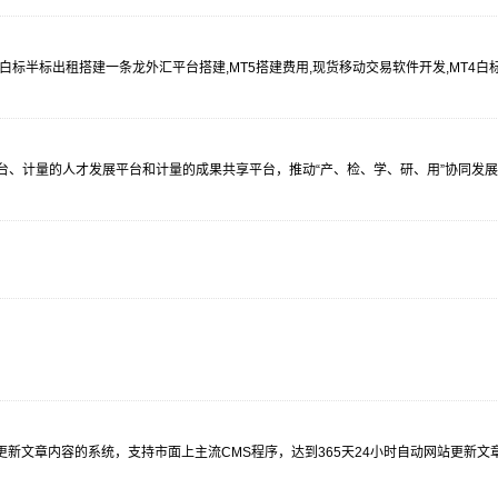
,MT4白标小白标半标出租搭建一条龙外汇平台搭建,MT5搭建费用,现货移动交易软件开发,M
平台、计量的人才发展平台和计量的成果共享平台，推动“产、检、学、研、用”协同发
新文章内容的系统，支持市面上主流CMS程序，达到365天24小时自动网站更新