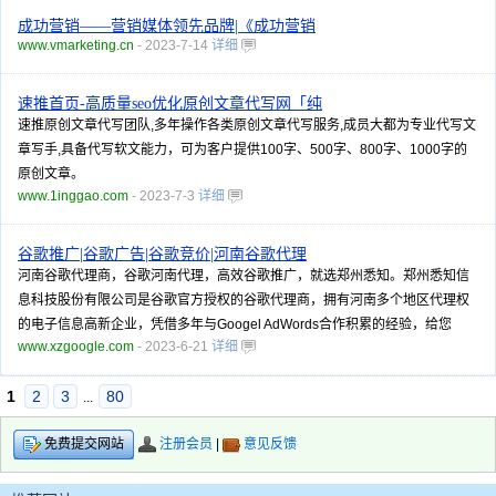
成功营销——营销媒体领先品牌|《成功营销
www.vmarketing.cn
- 2023-7-14
详细
速推首页-高质量seo优化原创文章代写网「纯
速推原创文章代写团队,多年操作各类原创文章代写服务,成员大都为专业代写文
章写手,具备代写软文能力，可为客户提供100字、500字、800字、1000字的
原创文章。
www.1inggao.com
- 2023-7-3
详细
谷歌推广|谷歌广告|谷歌竞价|河南谷歌代理
河南谷歌代理商，谷歌河南代理，高效谷歌推广，就选郑州悉知。郑州悉知信
息科技股份有限公司是谷歌官方授权的谷歌代理商，拥有河南多个地区代理权
的电子信息高新企业，凭借多年与Googel AdWords合作积累的经验，给您
www.xzgoogle.com
- 2023-6-21
详细
1
2
3
80
...
注册会员
|
意见反馈
免费提交网站