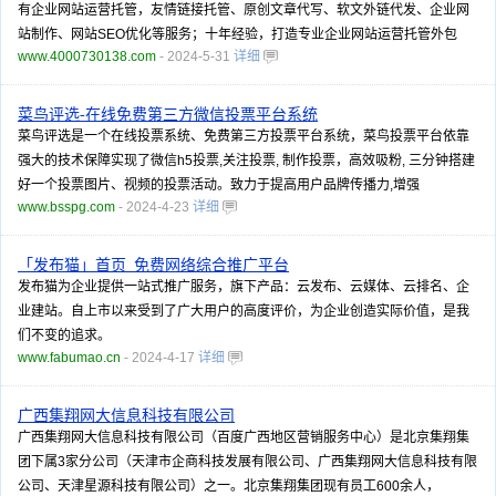
有企业网站运营托管，友情链接托管、原创文章代写、软文外链代发、企业网
站制作、网站SEO优化等服务；十年经验，打造专业企业网站运营托管外包
www.4000730138.com
- 2024-5-31
详细
菜鸟评选-在线免费第三方微信投票平台系统
菜鸟评选是一个在线投票系统、免费第三方投票平台系统，菜鸟投票平台依靠
强大的技术保障实现了微信h5投票,关注投票, 制作投票，高效吸粉, 三分钟搭建
好一个投票图片、视频的投票活动。致力于提高用户品牌传播力,增强
www.bsspg.com
- 2024-4-23
详细
「发布猫」首页_免费网络综合推广平台
发布猫为企业提供一站式推广服务，旗下产品：云发布、云媒体、云排名、企
业建站。自上市以来受到了广大用户的高度评价，为企业创造实际价值，是我
们不变的追求。
www.fabumao.cn
- 2024-4-17
详细
广西集翔网大信息科技有限公司
广西集翔网大信息科技有限公司（百度广西地区营销服务中心）是北京集翔集
团下属3家分公司（天津市企商科技发展有限公司、广西集翔网大信息科技有限
公司、天津星源科技有限公司）之一。北京集翔集团现有员工600余人，