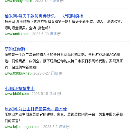
www.cnbuyers.cn
- 2023-12-8
详细
柚米网-每天千款优惠券秒杀，一折限时疯抢
柚米网-斗图啦旗下优惠券折扣直播第一站！每天更新千款，纯人工筛选验货，
限时限量特卖，全场1折包邮！
www.umilu.com
- 2023-6-30
详细
萌购任你购
萌购是一个以二次元购物为主的全日系商品代购网站，各种游戏动漫ACG周
边、偶像商品一应俱全。旗下萌购任你购支持千余家日系网站代购，实现真正
的一站式购物新体验！
www.030buy.net
- 2023-6-27
详细
小脚印·妈妈集市
www.bb06.com
- 2023-5-15
详细
乐家网-为业主打造最实惠、最方便
乐家网为业主创造最便宜的建材、家具、装饰装修团购平台，为业主服务是我
们的宗旨！
www.lejiatuangou.com
- 2023-5-2
详细