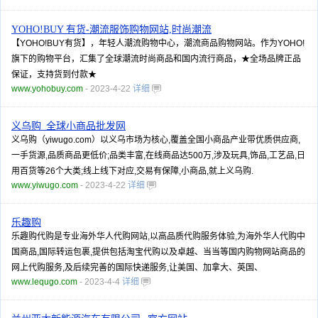
YOHO!BUY 有货-潮流服饰购物网站,时尚潮流
【YOHO!BUY有货】，年轻人潮流购物中心，潮流商品购物网站。作为YOHO!
旗下的购物平台，汇集了全球潮流时尚商品和国内流行商品，★全场品牌正品
保证，支持货到付款★
www.yohobuy.com
- 2023-4-22
详细
义乌购_全球小商品批发网
义乌购（yiwugo.com）以义乌市场为核心,覆盖全国小商品产业带优质供应商,
一手货源,品质商品更低价;品类丰富,在线商品达500万,涉及玩具,饰品,工艺品,日
用百货等26个大类;线上线下对应,交易有保障,小商品,就上义乌购.
www.yiwugo.com
- 2023-4-22
详细
乐趣购
乐趣购代购是专业海外华人代购网站,以高品质代购服务体验,为海外华人代购中
国商品,国际转运包裹,提供包括淘宝代购以及卓越、当当等国内购物网站商品的
网上代购服务,及后续完善的国际快递服务,让美国、加拿大、英国、
www.lequgo.com
- 2023-4-4
详细