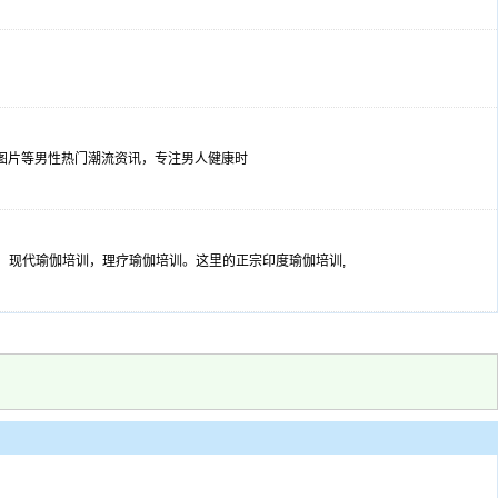
美女图片等男性热门潮流资讯，专注男人健康时
，现代瑜伽培训，理疗瑜伽培训。这里的正宗印度瑜伽培训,