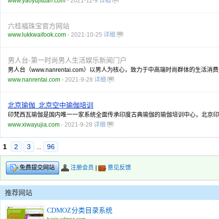
www.yaoyujituan.com
- 2021-11-9
详细
六桂福珠宝官方网站
www.lukkwaifook.com
- 2021-10-25
详细
男人台-第一时尚男人生活娱乐新闻门户
男人台（www.nanrentai.com）以男人为核心，致力于中高端时尚群体
www.nanrentai.com
- 2021-9-28
详细
北京瑜伽_北京空中瑜伽培训
印梵西瓦瑜伽是国内唯一一家系统全面传承印度古典瑜伽的瑜伽培训中心，北京印
www.xiwayujia.com
- 2021-9-28
详细
1
2
3
96
...
注册会员
|
意见反馈
免费提交网站
推荐网站
CDMOZ分类目录系统
basic.cdmoz.com