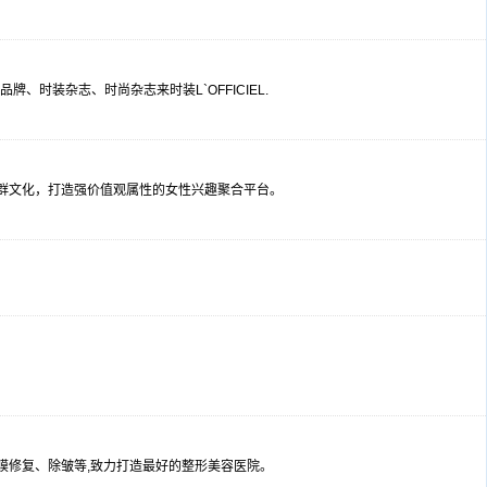
、时装杂志、时尚杂志来时装L`OFFICIEL.
群文化，打造强价值观属性的女性兴趣聚合平台。
膜修复、除皱等,致力打造最好的整形美容医院。