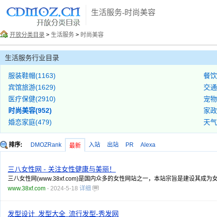
生活服务-时尚美容
开放分类目录
>
生活服务
>
时尚美容
生活服务行业目录
服装鞋帽(1163)
餐饮
宾馆旅游(1629)
交通
医疗保健(2910)
宠物
时尚美容(952)
家政
婚恋家庭(479)
天气
排序:
DMOZRank
入站
出站
PR
Alexa
最新
三八女性网 - 关注女性健康与美丽！
三八女性网(www.38xf.com)是国内众多的女性网站之一，本站宗旨是建设
www.38xf.com
- 2024-5-18
详细
发型设计_发型大全_流行发型-秀发网