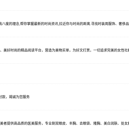
高八度的理念,帮你掌握最新的时尚资讯,拉近你与时尚的距离.寻找时装周服饰、奢侈品品牌
、美好时尚的精品阅读平台，营造为美物买单，为好文打赏，一切追求完美的女性社
付款，竭诚为您服务
美者提供高品质的医美服务，专业割双眼皮、丰胸、去眼袋、隆胸、美白润肤、处女