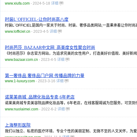
www.xiufa.com
- 2024-5-18
详细
时装L`OFFICIEL-让你时尚高八度
时装L`OFFICIEL是国内一家关于时尚、时装、奢侈品类网站,一直秉承着让你时尚
www.lofficiel.cn
- 2023-4-5
详细
时尚芭莎_BAZAAR中文网_高美度女性聚合时尚
《时尚芭莎》杂志官方网站，为追求完美的女性用户，打造美好价值观、美好新闻
www.bazaar.com.cn
- 2023-4-5
详细
第一奢侈品 奢侈品门户网 传播品牌的力量
www.1-luxury.com
- 2023-3-16
详细
诺莱美商城_品牌化妆品专卖,6年老店
诺莱美商城专卖美容院品牌化妆品等，6年老店，在线客服竭诚为您服务，可货到
www.nuolaimei.com
- 2022-6-2
详细
上海整形医院
我们以独立、私密的医疗环境、专业个性的美丽定制、无微不至的人文关怀，为爱