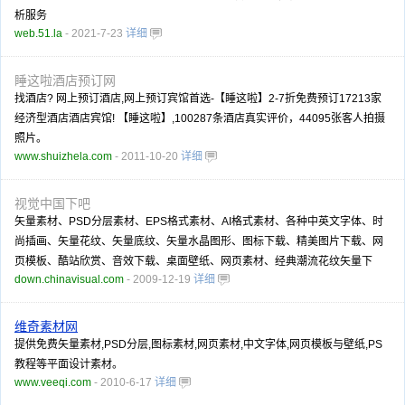
析服务
web.51.la
- 2021-7-23
详细
睡这啦酒店预订网
找酒店? 网上预订酒店,网上预订宾馆首选-【睡这啦】2-7折免费预订17213家
经济型酒店酒店宾馆! 【睡这啦】,100287条酒店真实评价，44095张客人拍摄
照片。
www.shuizhela.com
- 2011-10-20
详细
视觉中国下吧
矢量素材、PSD分层素材、EPS格式素材、AI格式素材、各种中英文字体、时
尚插画、矢量花纹、矢量底纹、矢量水晶图形、图标下载、精美图片下载、网
页模板、酷站欣赏、音效下载、桌面壁纸、网页素材、经典潮流花纹矢量下
down.chinavisual.com
- 2009-12-19
详细
维奇素材网
提供免费矢量素材,PSD分层,图标素材,网页素材,中文字体,网页模板与壁纸,PS
教程等平面设计素材。
www.veeqi.com
- 2010-6-17
详细