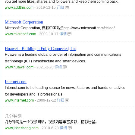
you get more likes, shares and followers and keep them coming back.
www.addthis.com
- 2019-12-15
详细
Microsoft Corporation
Microsoft Corporation, 微软中国站点http://www.microsoft.com/china/
www.microsoft.com
- 2009-10-17
详细
Huawei - Building a Fully Connected, Int
Huawei is a leading global provider of information and communications
technology (ICT) infrastructure and smart devices.
www.huawei.com
- 2021-2-20
详细
Internet.com
Internet.com is the leading source for news, features and hands-on advice
for developers and IT professionals.
www.internet.com
- 2009-12-12
详细
几分钟网
几分钟网是一个视频网站，视频内容丰富多彩，精彩纷呈。
www.jifenzhong.com
- 2010-6-23
详细