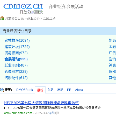
商业经济-会展活动
开放分类目录
>
商业经济
>
会展活动
商业经济行业目录
农林牧渔(1094)
能源
建筑环境(1729)
金融
贸易招商(972)
广告
会展活动(529)
咨询
纸业印刷(487)
钟表
影像器材(229)
仪器
汽摩配件(612)
其他(
排序:
DMOZRank
入站
出站
PR
Alexa
最新
HFCE2025第七届大湾区国际氢能与燃料电池汽
HFCE2025第七届大湾区国际氢能与燃料电池汽车及加氢站设备展览会
www.chinahfce.com
- 2025-3-4
详细