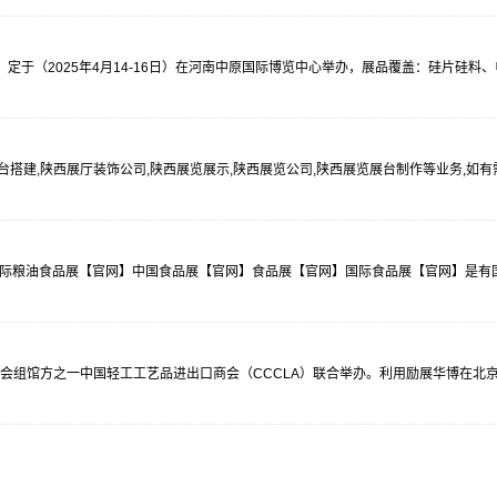
）定于（2025年4月14-16日）在河南中原国际博览中心举办，展品覆盖：硅片硅
搭建,陕西展厅装饰公司,陕西展览展示,陕西展览公司,陕西展览展台制作等业务,如有
】国际粮油食品展【官网】中国食品展【官网】食品展【官网】国际食品展【官网】是有
广交会组馆方之一中国轻工工艺品进出口商会（CCCLA）联合举办。利用励展华博在