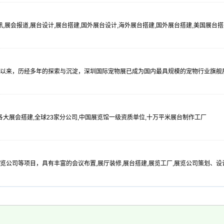
资讯,展会报道,展台设计,展台搭建,国外展台设计,海外展台搭建,国外展台搭建,美国展
举办以来，历经多年的探索与沉淀，深圳国际宠物展已成为国内最具规模的宠物行业旗
大展会搭建,全球23家分公司,中国展览馆一级资质单位,十万平米展台制作工厂
展览公司等项目，具有丰富的会议布置,展厅装修,展台搭建,展览工厂,展览公司策划、