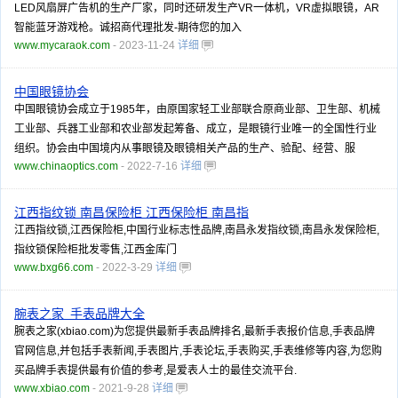
LED风扇屏广告机的生产厂家，同时还研发生产VR一体机，VR虚拟眼镜，AR
智能蓝牙游戏枪。诚招商代理批发-期待您的加入
www.mycaraok.com
- 2023-11-24
详细
中国眼镜协会
中国眼镜协会成立于1985年，由原国家轻工业部联合原商业部、卫生部、机械
工业部、兵器工业部和农业部发起筹备、成立，是眼镜行业唯一的全国性行业
组织。协会由中国境内从事眼镜及眼镜相关产品的生产、验配、经营、服
www.chinaoptics.com
- 2022-7-16
详细
江西指纹锁 南昌保险柜 江西保险柜 南昌指
江西指纹锁,江西保险柜,中国行业标志性品牌,南昌永发指纹锁,南昌永发保险柜,
指纹锁保险柜批发零售,江西金库门
www.bxg66.com
- 2022-3-29
详细
腕表之家_手表品牌大全
腕表之家(xbiao.com)为您提供最新手表品牌排名,最新手表报价信息,手表品牌
官网信息,并包括手表新闻,手表图片,手表论坛,手表购买,手表维修等内容,为您购
买品牌手表提供最有价值的参考,是爱表人士的最佳交流平台.
www.xbiao.com
- 2021-9-28
详细