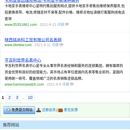
卡地亚售后维修电话-卡地亚手表保养服务
卡地亚手表维修中心是特约售后服务网点,提供卡地亚手表售后维修保养服务,包
括更换表带、电池,修理走时不准等,配件价格、维修点地址请拨打客服热线电话
查询
www.05351861.com
- 2021-9-15
详细
陕西铭尚科工贸有限公司名表网
www.xbmbw.com
- 2021-9-11
详细
亨吉利世界名表中心
亨吉利世界名表中心是专业从事世界名表经销和服务的连锁集团，拥有雄厚的
资金优势和良好的经营能力。其市场占有率位居国内名表零售业前列，是国内
使用统一商号、覆盖地域广泛的名表销售连锁品牌。
www.harmonywatch.com
- 2021-8-9
详细
1
2
3
10
...
注册会员
|
意见反馈
免费提交网站
推荐网站