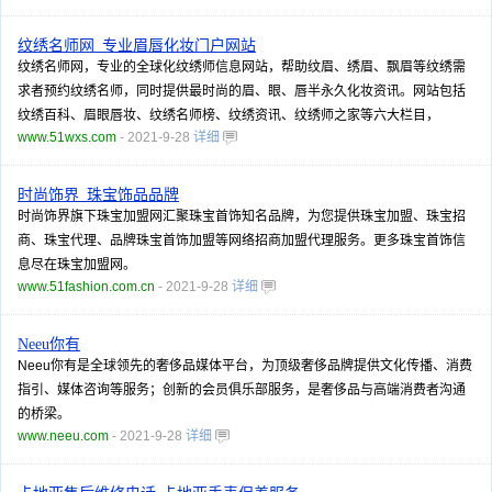
纹绣名师网_专业眉唇化妆门户网站
纹绣名师网，专业的全球化纹绣师信息网站，帮助纹眉、绣眉、飘眉等纹绣需
求者预约纹绣名师，同时提供最时尚的眉、眼、唇半永久化妆资讯。网站包括
纹绣百科、眉眼唇妆、纹绣名师榜、纹绣资讯、纹绣师之家等六大栏目，
www.51wxs.com
- 2021-9-28
详细
时尚饰界_珠宝饰品品牌
时尚饰界旗下珠宝加盟网汇聚珠宝首饰知名品牌，为您提供珠宝加盟、珠宝招
商、珠宝代理、品牌珠宝首饰加盟等网络招商加盟代理服务。更多珠宝首饰信
息尽在珠宝加盟网。
www.51fashion.com.cn
- 2021-9-28
详细
Neeu你有
Neeu你有是全球领先的奢侈品媒体平台，为顶级奢侈品牌提供文化传播、消费
指引、媒体咨询等服务；创新的会员俱乐部服务，是奢侈品与高端消费者沟通
的桥梁。
www.neeu.com
- 2021-9-28
详细