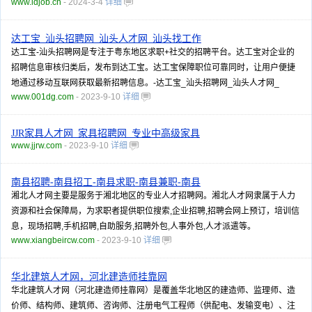
www.idjob.cn
- 2024-3-4
详细
达工宝_汕头招聘网_汕头人才网_汕头找工作
达工宝-汕头招聘网是专注于粤东地区求职+社交的招聘平台。达工宝对企业的
招聘信息审核归类后，发布到达工宝。达工宝保障职位可靠同时，让用户便捷
地通过移动互联网获取最新招聘信息。-达工宝_汕头招聘网_汕头人才网_
www.001dg.com
- 2023-9-10
详细
JJR家具人才网_家具招聘网_专业中高级家具
www.jjrw.com
- 2023-9-10
详细
南县招聘-南县招工-南县求职-南县兼职-南县
湘北人才网主要是服务于湘北地区的专业人才招聘网。湘北人才网隶属于人力
资源和社会保障局，为求职者提供职位搜索,企业招聘,招聘会网上预订，培训信
息，现场招聘,手机招聘,自助服务,招聘外包,人事外包,人才派遣等。
www.xiangbeircw.com
- 2023-9-10
详细
华北建筑人才网，河北建造师挂靠网
华北建筑人才网（河北建造师挂靠网）是覆盖华北地区的建造师、监理师、造
价师、结构师、建筑师、咨询师、注册电气工程师（供配电、发输变电）、注