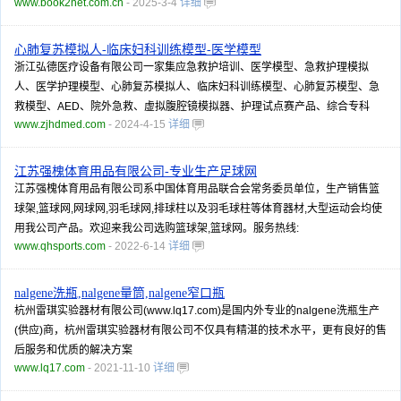
www.book2net.com.cn
- 2025-3-4
详细
心肺复苏模拟人-临床妇科训练模型-医学模型
浙江弘德医疗设备有限公司一家集应急救护培训、医学模型、急救护理模拟
人、医学护理模型、心肺复苏模拟人、临床妇科训练模型、心肺复苏模型、急
救模型、AED、院外急救、虚拟腹腔镜模拟器、护理试点赛产品、综合专科
www.zjhdmed.com
- 2024-4-15
详细
江苏强槐体育用品有限公司-专业生产足球网
江苏强槐体育用品有限公司系中国体育用品联合会常务委员单位，生产销售篮
球架,篮球网,网球网,羽毛球网,排球柱以及羽毛球柱等体育器材,大型运动会均使
用我公司产品。欢迎来我公司选购篮球架,篮球网。服务热线:
www.qhsports.com
- 2022-6-14
详细
nalgene洗瓶,nalgene量筒,nalgene窄口瓶
杭州雷琪实验器材有限公司(www.lq17.com)是国内外专业的nalgene洗瓶生产
(供应)商，杭州雷琪实验器材有限公司不仅具有精湛的技术水平，更有良好的售
后服务和优质的解决方案
www.lq17.com
- 2021-11-10
详细