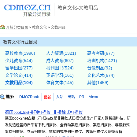
教育文化-文教用品
开放分类目录
>
教育文化
>
文教用品
教育文化行业目录
高校教育(1996)
人力资源(1321)
高考考研(677)
少儿教育(544)
成人教育(607)
培训机构(1421)
留学出国(277)
报刊图书(524)
音像制品(92)
文学论文(414)
英语学习(161)
文化艺术(674)
文教用品(104)
体育文体(145)
其他(1459)
排序:
DMOZRank
入站
出站
PR
Alexa
最新
德国book2net书刊扫描仪_非接触式扫描仪
德国book2net古籍书刊扫描仪是非接触式扫描设备生产厂家方圆智能科技，研
发制造经营的产品有书刊扫描仪、全自动案卷扫描仪、案卷扫描仪、非接触式
案卷扫描仪、卷宗扫描仪、非接触式书刊扫描仪、古籍扫描仪及缩微设备