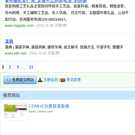
麦秆画批发|厂家_定做手工剪纸|批发_刺绣装
西安明阁工艺礼品主营民间传统手工艺品，如麦秆画、精美剪纸、精致皮影、
苏州刺绣、手工编制工艺品、名人字画、 仿古竹简、玉器摆件等礼品，心动不
如行动，咨询服务热线029-88634947。
www.mggylp.com
- 2021-9-28
详细
漢典
漢典 | 漢語字典, 漢語詞典, 康熙字典, 說文解字, 音韻方言, 字源字形, 異體字
www.zdic.net
- 2021-9-28
详细
1
2
3
11
...
注册会员
|
意见反馈
免费提交网站
推荐网站
CDMOZ分类目录系统
basic.cdmoz.com