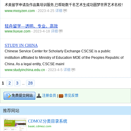
术类留学申请及作品集培训服务,已帮助数千名艺术生成功圆梦世界艺术名校！
www.mxsyzen.com
- 2023-4-25
详细
轻舟留学—透明、专业、高效
www.liuxue.com
- 2023-4-18
详细
STUDY IN CHINA
Chinese Service Center for Scholarly Exchange CSCSE is a public
institution affiliated to Ministry of Education MOE of the Peoples Republic of
China. As a legal entity, CSCSE mainl
www.studyinchina.edu.cn
- 2023-4-5
详细
1
2
3
28
...
注册会员
|
意见反馈
免费提交网站
推荐网站
CDMOZ分类目录系统
basic.cdmoz.com