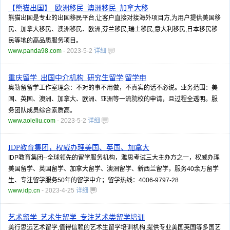
【熊猫出国】_欧洲移民_澳洲移民_加拿大移
熊猫出国是专业的出国移民平台,让客户直接对接海外项目方,为用户提供美国移
民、加拿大移民、澳洲移民、欧洲,芬兰移民,瑞士移民,意大利移民,日本移民移
民等地的高品质服务项目。
www.panda98.com
- 2023-5-2
详细
重庆留学_出国中介机构_研究生留学|留学申
奥勒留留学工作室理念：不对的事不用做，不真实的话不必说。业务范围：美
国、英国、澳洲、加拿大、欧洲、亚洲等一流院校的申请，且过程全透明。服
务团队成员综合素质高。
www.aoleliu.com
- 2023-5-2
详细
IDP教育集团，权威办理美国、英国、加拿大
IDP教育集团--全球领先的留学服务机构，雅思考试三大主办方之一，权威办理
美国留学、英国留学、加拿大留学、澳洲留学、新西兰留学，服务40余万留学
生、专注留学服务50年的留学中介；留学热线：4006-9797-28
www.idp.cn
- 2023-4-25
详细
艺术留学_艺术生留学_专注艺术类留学培训
美行思远艺术留学,值得信赖的艺术生留学培训机构,提供专业美国英国等多国艺