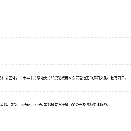
性的社会团体。二十年来持续地支持和资助根据立会宗旨选定的多项文化、教育项目。
彩、足彩、22选5、31选7等彩种官方准确中奖公告及各种资讯服务。