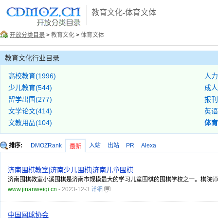
教育文化-体育文体
开放分类目录
>
教育文化
>
体育文体
教育文化行业目录
高校教育(1996)
人力
少儿教育(544)
成人
留学出国(277)
报刊
文学论文(414)
英语
文教用品(104)
体育
排序:
DMOZRank
入站
出站
PR
Alexa
最新
济南围棋教室|济南少儿围棋|济南儿童围棋
济南围棋教室小溪围棋是济南市规模最大的学习儿童围棋的围棋学校之一。棋院师
www.jinanweiqi.cn
- 2023-12-3
详细
中国网球协会