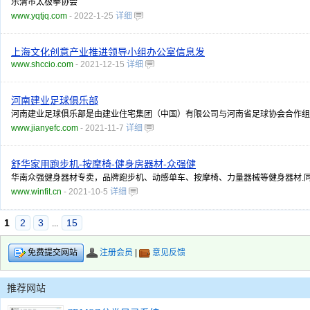
乐清市太极拳协会
www.yqtjq.com
- 2022-1-25
详细
上海文化创意产业推进领导小组办公室信息发
www.shccio.com
- 2021-12-15
详细
河南建业足球俱乐部
河南建业足球俱乐部是由建业住宅集团（中国）有限公司与河南省足球协会合作组
www.jianyefc.com
- 2021-11-7
详细
舒华家用跑步机-按摩椅-健身房器材-众强健
华南众强健身器材专卖，品牌跑步机、动感单车、按摩椅、力量器械等健身器材.同时
www.winfit.cn
- 2021-10-5
详细
1
2
3
15
...
注册会员
|
意见反馈
免费提交网站
推荐网站